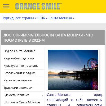
Тургид: все страны
»
США
»
Санта Моника
»
ДОСТОПРИМЕЧАТЕЛЬНОСТИ САНТА МОНИКИ - ЧТО
ПОСМОТРЕТЬ В 2022-М
Гид по Санта-Монике
Куда пойти с детьми
Культура: что посетить
Развлечения и отдых
Кухня и рестораны
Традиции и колорит
Санта-Моника – город,
Где остановиться
сочетающий в себе элементы
Шопинг в Санта Монике
старины и современности,