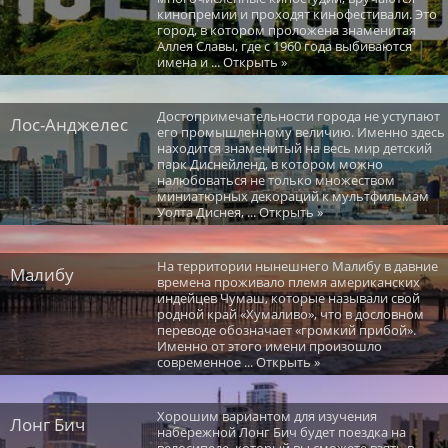
кинопремии и проходят кинофестивали. Это
город, в котором проложена знаменитая
Аллея Славы, где с 1960 года выбиваются
имена и ... Открыть »
Достопримечательности города не уступают
Лос-Анджелес
его промышленному величию. Именно здесь
находится знаменитый на весь мир детский
парк Диснейленд, в котором можно
налюбоваться не только множеством
миниатюрных декораций к мультфильмам
Уолта Диснея, ... Открыть »
На территории нынешнего Малибу в давние
Малибу
времена проживало племя американских
индейцев Чумаш, которые называли свой
родной край «Хумаливо», что в дословном
переводе обозначает «громкий прибой».
Именно от этого имени произошло
современное ... Открыть »
Хорошим вариантом для изучения
Лонг Бич
набережной Лонг Бич будет поездка на
велосипеде, который вы сможете взять в