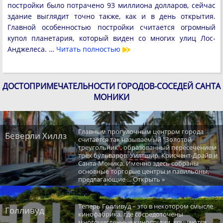
постройки было потрачено 93 миллиона долларов, сейчас
здание выглядит точно также, как и в день открытия.
Главной особенностью постройки считается огромный
купол планетария, который виден со многих улиц Лос-
Анджелеса. …
Читать полностью
ДОСТОПРИМЕЧАТЕЛЬНОСТИ ГОРОДОВ-СОСЕДЕЙ САНТА
МОНИКИ
Главным прогулочным центром города
Беверли Хиллз
считается так называемый "Золотой
треугольник", образованный пересечением
трех бульваров: Уилтшир, Крисчент-Драйв и
Санта-Моника. Именно здесь собраны
основные торговые центры и павильоны,
предлагающие ... Открыть »
Теперь Голливуд – это в некотором смысле
Голливуд
кинофабрика, где сосредоточены
многочисленные киностудии, вручаются