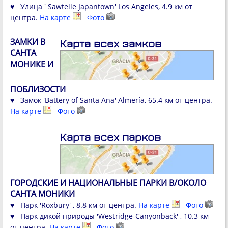
♥ Улица ' Sawtelle Japantown' Los Angeles, 4.9 км от
центра.
На карте
Фото
ЗАМКИ В
Карта всех замков
САНТА
МОНИКЕ И
ПОБЛИЗОСТИ
♥ Замок 'Battery of Santa Ana' Almería, 65.4 км от центра.
На карте
Фото
Карта всех парков
ГОРОДСКИЕ И НАЦИОНАЛЬНЫЕ ПАРКИ В/ОКОЛО
САНТА МОНИКИ
♥ Парк 'Roxbury' , 8.8 км от центра.
На карте
Фото
♥ Парк дикой природы 'Westridge-Canyonback' , 10.3 км
от центра.
На карте
Фото