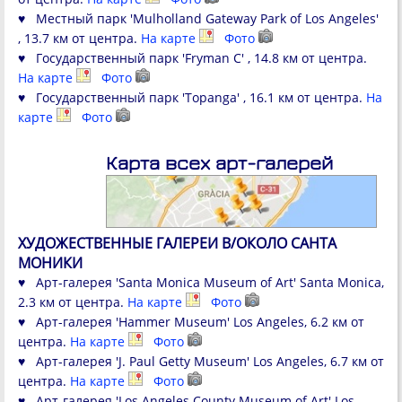
♥ Местный парк 'Mulholland Gateway Park of Los Angeles'
, 13.7 км от центра.
На карте
Фото
♥ Государственный парк 'Fryman C' , 14.8 км от центра.
На карте
Фото
♥ Государственный парк 'Topanga' , 16.1 км от центра.
На
карте
Фото
Карта всех арт-галерей
ХУДОЖЕСТВЕННЫЕ ГАЛЕРЕИ В/ОКОЛО САНТА
МОНИКИ
♥ Арт-галерея 'Santa Monica Museum of Art' Santa Monica,
2.3 км от центра.
На карте
Фото
♥ Арт-галерея 'Hammer Museum' Los Angeles, 6.2 км от
центра.
На карте
Фото
♥ Арт-галерея 'J. Paul Getty Museum' Los Angeles, 6.7 км от
центра.
На карте
Фото
♥ Арт-галерея 'Los Angeles County Museum of Art' Los