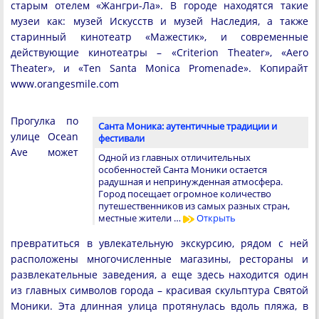
старым отелем «Жангри-Ла». В городе находятся такие
музеи как: музей Искусств и музей Наследия, а также
старинный кинотеатр «Мажестик», и современные
действующие кинотеатры – «Criterion Theater», «Aero
Theater», и «Ten Santa Monica Promenade». Копирайт
www.orangesmile.com
Прогулка по
Санта Моника: аутентичные традиции и
улице Ocean
фестивали
Ave может
Одной из главных отличительных
особенностей Санта Моники остается
радушная и непринужденная атмосфера.
Город посещает огромное количество
путешественников из самых разных стран,
местные жители …
Открыть
превратиться в увлекательную экскурсию, рядом с ней
расположены многочисленные магазины, рестораны и
развлекательные заведения, а еще здесь находится один
из главных символов города – красивая скульптура Святой
Моники. Эта длинная улица протянулась вдоль пляжа, в