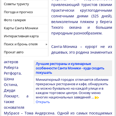
Советы туристу
привлекающий туристов своими
практически круглогодичными
Погода и прогноз
солнечными днями (325 дней),
Фото галерея
великолепным пляжем у берега
Тихого океана и большим
Карты Санта Моники
природным разнообразием.
Интерактивная карта
Поиск и бронь отеля
Санта-Моника – курорт не из
Прокат авто
дешевых, это родина знаменитых
актеров
Лучшие рестораны и кулинарные
Роберта
особенности Санта Моники - куда сходить
покушать
Ретфорта,
Шона
Миниатюрный городок отличается обилием
прекрасных ресторанов и кафе, обнаружить
Остина,
их можно буквально на каждой улице и в
Джуди
каждом торговом центре. Основу меню
Локхарт, а
многих национальных заведений …
также
Открыть
основателя
MySpace – Тома Андерсена. Одной из самых посещаемых