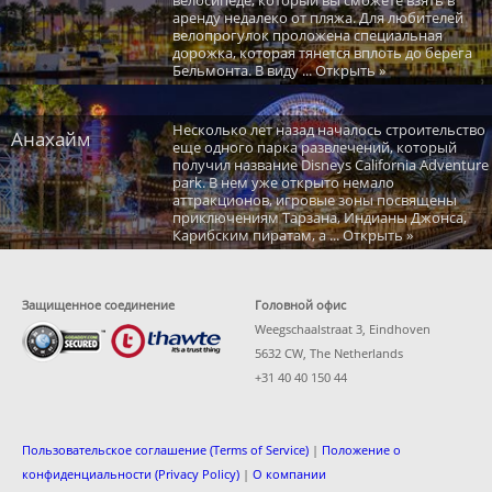
аренду недалеко от пляжа. Для любителей
велопрогулок проложена специальная
дорожка, которая тянется вплоть до берега
Бельмонта. В виду ... Открыть »
Несколько лет назад началось строительство
Анахайм
еще одного парка развлечений, который
получил название Disneys California Adventure
park. В нем уже открыто немало
аттракционов, игровые зоны посвящены
приключениям Тарзана, Индианы Джонса,
Карибским пиратам, а ... Открыть »
Защищенное соединение
Головной офис
Weegschaalstraat 3, Eindhoven
5632 CW, The Netherlands
+31 40 40 150 44
Пользовательское соглашение (Terms of Service)
|
Положение о
конфиденциальности (Privacy Policy)
|
О компании